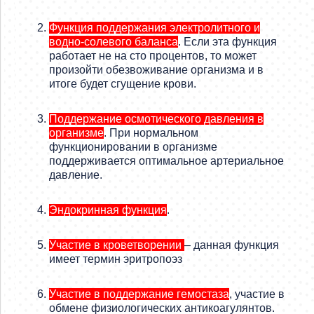
Функция поддержания электролитного и
водно-солевого баланса
. Если эта функция
работает не на сто процентов, то может
произойти обезвоживание организма и в
итоге будет сгущение крови.
Поддержание осмотического давления в
организме
. При нормальном
функционировании в организме
поддерживается оптимальное артериальное
давление.
Эндокринная функция
.
Участие в кроветворении
– данная функция
имеет термин эритропоэз
Участие в поддержание гемостаза
, участие в
обмене физиологических антикоагулянтов.