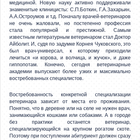
медициной. Новую науку активно поддерживали
знаменитые клиницисты: С.П.Боткин, Г.А.Захарьин,
А.А.Остроумов и т.д. Поначалу врачей-ветеринаров
не очень жаловали, но постепенно профессия
стала популярной и престижной. Самым
известным литературным ветеринаром стал Доктор
Айболит. И, судя по задумке Корнея Чуковского, это
был врач-универсал, к которому приходили
лечиться «и корова, и волчица, и жучок», и даже
гиппопотам. Конечно, сегодня ветеринарные
академии выпускают более узких и максимально
востребованных специалистов.
Востребованность конкретной специализации
ветеринара зависит от места его проживания.
Понятно, что в деревне или на селе не нужен врач,
занимающийся кошками или собаками. А в городе
без практики останется ветеринар,
специализирующийся на крупном рогатом скоте.
Поэтому при поступлении абитуриент должен сразу