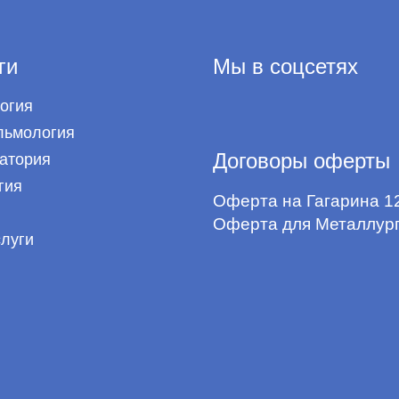
ги
Мы в соцсетях
огия
ьмология
Договоры оферты
атория
гия
Оферта на Гагарина 1
Оферта для Металлург
слуги