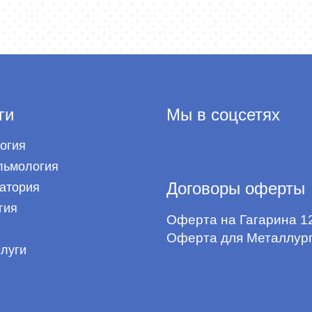
ги
Мы в соцсетях
огия
ьмология
Договоры оферты
атория
гия
Оферта на Гагарина 1
Оферта для Металлург
слуги