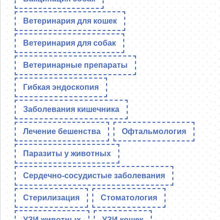
Ветеринария для кошек
Ветеринария для собак
Ветеринарные препараты
Гибкая эндоскопия
Заболевания кишечника
Лечение бешенства
Офтальмология
Паразиты у животных
Сердечно-сосудистые заболевания
Стерилизация
Стоматология
УЗИ животных
УЗИ кошек