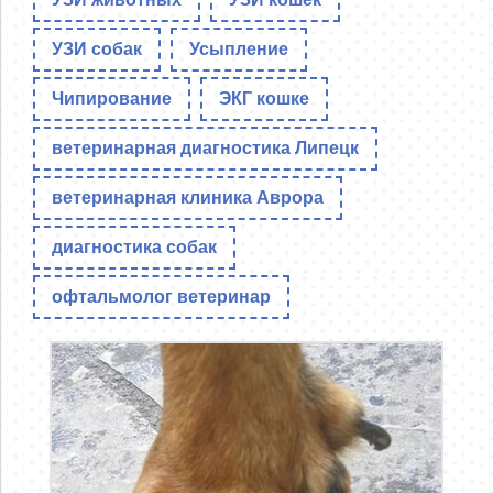
УЗИ собак
Усыпление
Чипирование
ЭКГ кошке
ветеринарная диагностика Липецк
ветеринарная клиника Аврора
диагностика собак
офтальмолог ветеринар